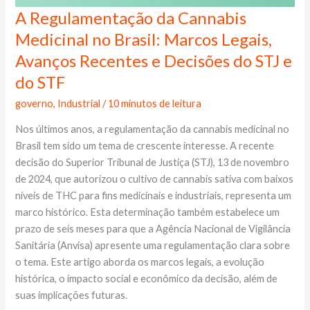
A Regulamentação da Cannabis
A
Regulamentação
Medicinal no Brasil: Marcos Legais,
da
Avanços Recentes e Decisões do STJ e
Cannabis
do STF
Medicinal
no
governo
,
Industrial
/
10 minutos de leitura
Brasil:
Nos últimos anos, a regulamentação da cannabis medicinal no
Marcos
Brasil tem sido um tema de crescente interesse. A recente
Legais,
decisão do Superior Tribunal de Justiça (STJ), 13 de novembro
Avanços
de 2024, que autorizou o cultivo de cannabis sativa com baixos
Recentes
níveis de THC para fins medicinais e industriais, representa um
e
marco histórico. Esta determinação também estabelece um
Decisões
prazo de seis meses para que a Agência Nacional de Vigilância
do
Sanitária (Anvisa) apresente uma regulamentação clara sobre
STJ
o tema. Este artigo aborda os marcos legais, a evolução
e
histórica, o impacto social e econômico da decisão, além de
do
suas implicações futuras.
STF