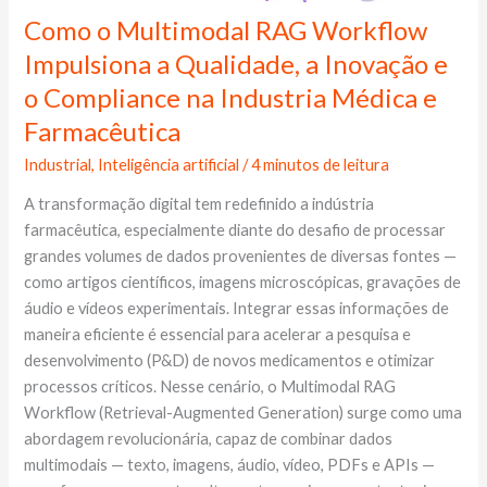
Como o Multimodal RAG Workflow
Como
o
Impulsiona a Qualidade, a Inovação e
Multimodal
o Compliance na Industria Médica e
RAG
Farmacêutica
Workflow
Impulsiona
Industrial
,
Inteligência artificial
/
4 minutos de leitura
a
A transformação digital tem redefinido a indústria
Qualidade,
farmacêutica, especialmente diante do desafio de processar
a
grandes volumes de dados provenientes de diversas fontes —
Inovação
como artigos científicos, imagens microscópicas, gravações de
e
áudio e vídeos experimentais. Integrar essas informações de
o
maneira eficiente é essencial para acelerar a pesquisa e
Compliance
desenvolvimento (P&D) de novos medicamentos e otimizar
na
processos críticos. Nesse cenário, o Multimodal RAG
Industria
Workflow (Retrieval-Augmented Generation) surge como uma
Médica
abordagem revolucionária, capaz de combinar dados
e
multimodais — texto, imagens, áudio, vídeo, PDFs e APIs —
Farmacêutica