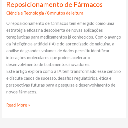
Futuro
Reposicionamento de Fármacos
dos
Ciência e Tecnologia
/
8 minutos de leitura
Medicamentos:
IA
O reposicionamento de fármacos tem emergido como uma
e
estratégia eficaz na descoberta de novas aplicações
o
terapêuticas para medicamentos já conhecidos. Com o avanço
Reposicionamento
da inteligência artificial (IA) e do aprendizado de máquina, a
de
análise de grandes volumes de dados permitiu identificar
Fármacos
interações moleculares que podem acelerar o
desenvolvimento de tratamentos inovadores.
Este artigo explora como a IA tem transformado esse cenário
e discute casos de sucesso, desafios regulatórios, ética e
perspectivas futuras para a pesquisa e desenvolvimento de
novos fármacos.
Read More »