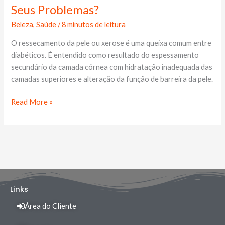
Cuidar
Seus Problemas?
da
Beleza
,
Saúde
/
8 minutos de leitura
Pele
Ressecada
O ressecamento da pele ou xerose é uma queixa comum entre
e
diabéticos. É entendido como resultado do espessamento
Seus
secundário da camada córnea com hidratação inadequada das
Problemas?
camadas superiores e alteração da função de barreira da pele.
Read More »
Links
Área do Cliente